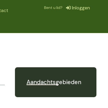
Inloggen
Bent u lid?
tact
Aandachtsgebieden