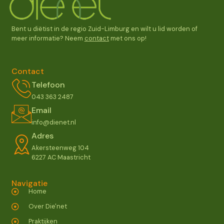
Bent u diëtist in de regio Zuid-Limburg en wilt u lid worden of
meer informatie? Neem
contact
met ons op!
Contact
Telefoon
043 363 2487
Email
info@dienet.nl
Adres
Akersteenweg 104
6227 AC Maastricht
Navigatie
Home
Over Die'net
Praktijken