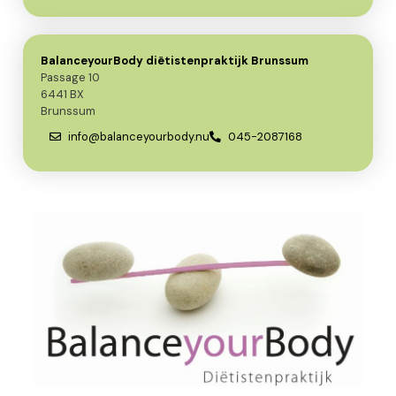
BalanceyourBody diëtistenpraktijk Brunssum
Passage 10
6441 BX
Brunssum
info@balanceyourbody.nu
045-2087168