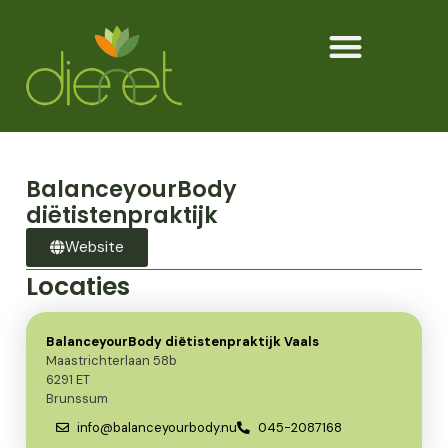
BalanceyourBody
diëtistenpraktijk
Website
Locaties
BalanceyourBody diëtistenpraktijk Vaals
Maastrichterlaan 58b
6291 ET
Brunssum
info@balanceyourbody.nu
045-2087168